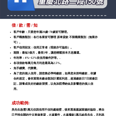
借 / 款 / 需 / 知
客戶年齡：只要您年滿20歲~70歲皆可辦理。
客戶職務類別：各行各業皆可辦理 原車貸款 不限職業類別（無業亦
可）。
客戶信用狀況：信用正常者（瑕疵亦可協助）。
期限：最短3個月，最長5年，讓您輕鬆按本月息攤還。
年利率：4%~12%依信用條件評等。.
各項借款每萬元每月利息最高為2.5%。
免手續費、代辦費。
為了您的個人信用，請您務必準時繳款，如果您未按時繳款，依據
合約規定，會依當期未繳金額加計遲延利息，超過繳款日7日就會註
記，請養成良好的繳款習慣，以免加罰滯納金及影響您的個人信
用。
成功範例:
吳先生急需5萬元但因信用不佳到處碰壁，後來透過嘉誠當舖的協助，將自
己平時在開的中古車做車貸，火速審件，火速撥款5萬元給吳先生，月利息