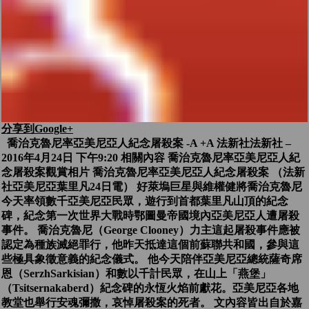
分享到Google+
喬治克魯尼率亞美尼亞人紀念屠殺案 -A +A 法新社法新社 –
2016年4月24日 下午9:20 相關內容 喬治克魯尼率亞美尼亞人紀
念屠殺案觀賞相片 喬治克魯尼率亞美尼亞人紀念屠殺案 （法新
社亞美尼亞葉里凡24日電） 好萊塢巨星與維權健將喬治克魯尼
今天率領數千亞美尼亞民眾，遊行到首都葉里凡山頂的紀念
碑，紀念第一次世界大戰時鄂圖曼帝國境內亞美尼亞人遭屠殺
事件。 喬治克魯尼（George Clooney）力主這起屠殺事件應被
認定為種族滅絕罪行，他昨天抵達這個前蘇聯共和國，參與這
些極具象徵意義的紀念儀式。 他今天陪伴亞美尼亞總統薩奇席
恩（SerzhSarkisian）和數以千計民眾，在山上「燕堡」
（Tsitsernakaberd）紀念碑的永恆火焰前獻花。亞美尼亞各地
教堂也舉行安魂彌撒，哀悼屠殺案的死者。 文內容皆出自於嘉