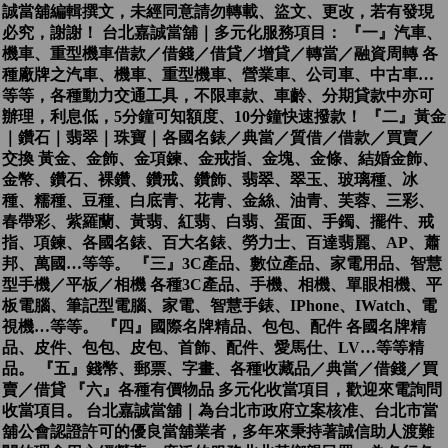
誠當舖編輯撰文，未經同意請勿轉載、盜文、更改，若有發現
必究，謝謝！ 台北嘉誠當舖｜多元化服務項目： 『一』汽車、
機車、重型機車借款／借錢／借貸／增貸／轉當／融資周轉 各
種廠牌之汽車、機車、重型機車、營業車、公司車、中古車…
等等，各種動力交通工具，不限車款、車齡、分期貸款中亦可
辦理，利息低，5分鐘可知額度、10分鐘快速撥款！ 『二』黃金
｜鑽石｜翡翠｜珠寶｜各國名錶／典當／質借／借款／買賣／
交換 黃金、金飾、金項鍊、金戒指、金塊、金條、結婚金飾、
金幣、鑽石、裸鑽、鑽戒、鑽飾、翡翠、翠玉、玻璃種、冰
種、糯種、豆種、白底青、花青、金絲、油青、芙蓉、三彩、
春帶彩、紫羅蘭、黃翡、紅翡、白翡、蛋面、手鐲、擺件、戒
指、項鍊、各國名錶、百大名錶、勞力士、百達翡麗、AP、蕭
邦、萬國…等等。 『三』3C產品、數位產品、家電用品、智慧
型手機／平板／相機 各種3C產品、手機、相機、單眼相機、平
板電腦、筆記型電腦、家電、智慧手錶、IPhone、IWatch、電
視機…等等。 『四』國際名牌精品、包包、配件 各國名牌精
品、皮件、包包、皮包、首飾、配件、愛馬仕、LV…等等精
品。 『五』錢幣、郵票、字畫、各種收藏品／典當／借錢／買
賣／借貸 『六』各種有價物品 多元化收當項目，歡迎來電詢問
收當項目。 台北嘉誠當舖｜為台北市政府立案核准、台北市當
舖公會認證許可的優良當舖業者，多年來秉持著誠信助人渡難