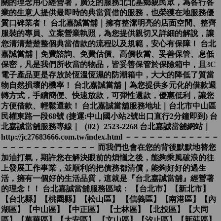
關的理念用心經營著，廣泛的服務北北基鄉親民眾，為各行各
業的生意人提供最即時的典當質借的服務，也榮獲在地服務優
質口碑業者！ 台北嘉誠當舖｜擁有整潔明亮的店面空間、整齊
服裝的專員、立案營業執照，為您提供親切又詳細的解說，讓
您清清楚楚整個典當借款的流程以及規範，安心有保障！ 台北
嘉誠當舖｜免費諮詢、免費估價、高價收當、妥善保管、息低
保密，凡是我們所收當的物品，皆妥善保管於保險箱中，且3C
電子產品更是存放於恆溫恆濕的防潮箱中，大大的降低了質當
物自然損壞的機率！ 台北嘉誠當舖｜為您提供多元化的借款週
轉方式，手續簡便、快速放款，可彈性還款，優惠低利，讓您
方便借款、輕鬆還款！ 台北嘉誠當舖服務地址｜台北市中山區
民權東路一段68號 (捷運:中山國小站2號出口直行2分鐘即到) 台
北嘉誠當舖服務專線｜（02）2523-2268 台北嘉誠當舖網站｜
http://jc27683666.com.tw/index.html －－－－－－－－－－－－
－－－－－－－－－－－－ 而我們也會在您的背後默默地替您
加油打氣，期許您在解決眼前的煩惱之後，能夠乘風破浪的往
上發展工作事業，並順利的把債務都清償，能夠好好的過生
活，擁有一個好的生活品質，這就是『台北嘉誠當舖』經營著
的理念！！ 台北嘉誠當舖服務區域： 【台北市】【新北市】
【台北縣】【桃園縣】【松山區】 【信義區】【南港區】【內
湖區】【中山區】【中正區】 【士林區】【北投區】【大同
區】【萬華區】【大安區】 【文山區】【汐止區】【新莊區】