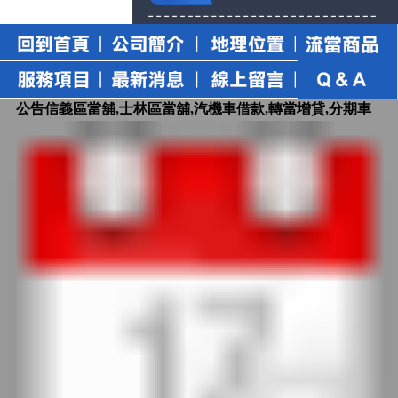
公告信義區當舖,士林區當舖,汽機車借款,轉當增貸,分期車