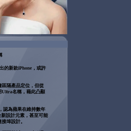
稱
出的新款iPhone，或許
款機種區隔產品定位，但從
用Ultra名稱，藉此凸顯
看法，認為蘋果在維持數年
上全新設計元素，甚至可能
連接埠設計。