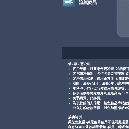
借 / 款 / 需 / 知
客戶年齡：只要您年滿20歲~70歲皆
客戶職務類別：各行各業皆可辦理 原
客戶信用狀況：信用正常者（瑕疵亦
期限：最短3個月，最長5年，讓您
年利率：4%~12%依信用條件評等。.
各項借款每萬元每月利息最高為2.5
免手續費、代辦費。
為了您的個人信用，請您務必準時繳
成良好的繳款習慣，以免加罰滯納金
成功範例:
吳先生急需5萬元但因信用不佳到處碰壁
利息$15000還款期限最短3個月，歸還金