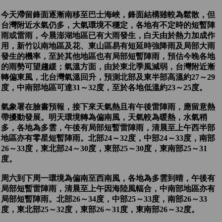
今天滯留鋒面逐漸南移至巴士海峽，鋒面結構雖較為鬆散，但
台灣附近水氣仍多，大氣環境不穩定，各地有不定時的短暫陣
雨或雷雨，今晨澎湖地區已有大雨發生，白天由於熱力加成作
用，新竹以南地區及花、東山區易有短延時強降雨及局部大雨
發生的機率，至於其他地區也有局部短暫陣雨，預估今晚各地
的雨勢可望趨緩；氣溫方面，由於東北季風減弱，台灣附近漸
轉偏東風，北台灣氣溫回升，預測北部及東半部高溫約27～29
度，中南部地區可達31～32度，至於各地低溫約23～25度。
氣象署在臉書預報，接下來天氣熱且有午後雷陣雨，應留意熱
帶擾動發展。明天環境轉為偏南風，天氣較為暖熱，水氣稍
多，各地為多雲，午後有局部短暫雷陣雨，清晨至上午西半部
地區亦有零星短暫陣雨。北部24～32度，中部24～33度，南部
26～33度，東北部24～30度，東部25～30度，東南部25～31
度。
周六到下周一環境為偏南至西南風，各地為多雲到晴，午後有
局部短暫雷陣雨，清晨至上午因海陸風輻合，中南部地區亦有
局部短暫陣雨。北部26～34度，中部25～33度，南部26～33
度，東北部25～32度，東部26～31度，東南部26～32度。