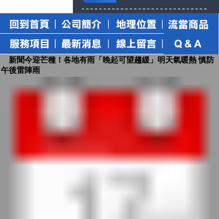
新聞今迎芒種！各地有雨「晚起可望趨緩」明天氣暖熱 慎防
午後雷陣雨