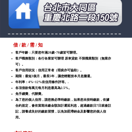
借 / 款 / 需 / 知
客戶年齡：只要您年滿20歲~70歲皆可辦理。
客戶職務類別：各行各業皆可辦理 原車貸款 不限職業類別（無業亦
可）。
客戶信用狀況：信用正常者（瑕疵亦可協助）。
期限：最短3個月，最長5年，讓您輕鬆按本月息攤還。
年利率：4%~12%依信用條件評等。.
各項借款每萬元每月利息最高為2.5%。
免手續費、代辦費。
為了您的個人信用，請您務必準時繳款，如果您未按時繳款，依據
合約規定，會依當期未繳金額加計遲延利息，超過繳款日7日就會註
記，請養成良好的繳款習慣，以免加罰滯納金及影響您的個人信
用。