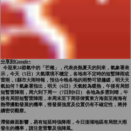
分享到Google+
今迎來24節氣中的「芒種」，代表炎熱夏天的到來，氣象署表
示，今天（5日）大氣環境不穩定，各地有不定時的短暫陣雨或
雷雨，1縣市大雨特報，預估今晚各地的雨勢可望趨緩，明天天
氣如何？氣象署指出，明天（6日）天氣較為暖熱，午後有局部
短暫雷陣雨，周六到下周一（7日到9日） 各地為多雲到晴，午
後有局部短暫雷陣雨，本周末至下周菲律賓東方海面至南海有
熱帶擾動發展的機率，惟發展強度及位置仍有不確定性，將持
續密切觀察。
滯留鋒面影響，易有短延時強降雨，今日澎湖地區有局部大雨
發生的機率，請注意雷擊及強陣風。