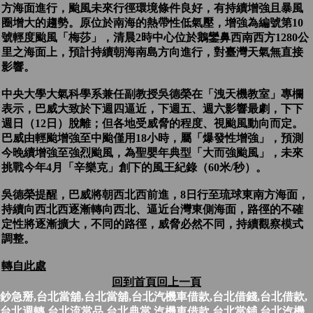
方海面進行，颱風未來行徑環境條件良好，有持續增強且暴風
圈增大的趨勢。原位於南海的熱帶性低氣壓，增強為編號第10
號輕度颱風「梅莎」，清晨2時中心位於鵝鑾鼻西南西方1280公
里之海面上，預計持續朝海南島方向進行，對臺灣天氣無直接
影響。
中央大學大氣科學系兼任副教授吳德榮在「洩天機教室」專欄
表示，巴威大致於下週四逼近，下週五、週六影響最劇，下下
週日（12日）脫離；但各地受威脅的程度、視颱風動向而定。
巴威由輕颱增強至中颱僅用18小時，屬「爆發性增強」，預測
今晚續增強至強烈颱風，為聖嬰年典型「大而強颱風」，未來
挑戰今年4月「辛樂克」創下的風王紀錄（60米/秒）。
吳德榮提醒，巴威將朝西北西前進，8日行至琉球東南方海面，
持續向西北西逐漸轉向西北、逼近台灣東側海面，路徑的不確
定性將逐漸擴大，不同的路徑，威脅必然不同，持續觀察模式
調整。
轉自此處
回到首頁
回上一頁
鈔急掰,台北當舖,台北當舖,台北汽機車借款,台北借錢,台北借款,
台北週轉,台北流當品,台北典當,汽機車借款,台北當鋪,台北汽機