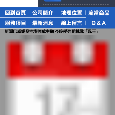
新聞巴威爆發性增強成中颱 今晚變強颱挑戰「風王」