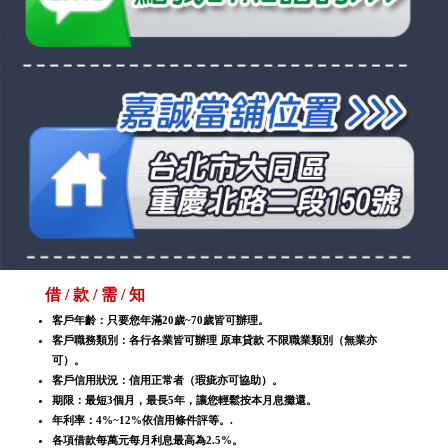
借 / 款 / 需 / 知
客戶年齡：只要您年滿20歲~70歲皆可辦理。
客戶職務類別：各行各業皆可辦理 原車貸款 不限職業類別（無業亦
可）。
客戶信用狀況：信用正常者（瑕疵亦可協助）。
期限：最短3個月，最長5年，讓您輕鬆按本月息攤還。
年利率：4%~12%依信用條件評等。.
各項借款每萬元每月利息最高為2.5%。