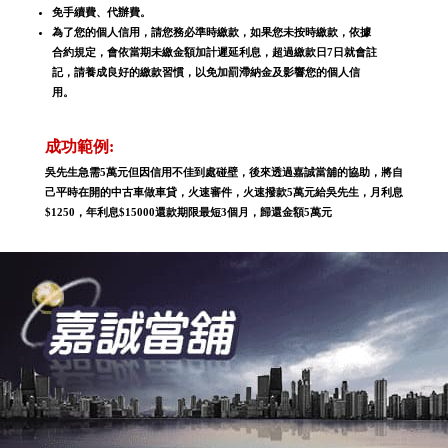
免手續費、代辦費。
為了您的個人信用，請您務必準時繳款，如果您未按時繳款，依據
合約規定，會依當期未繳金額加計遲延利息，超過繳款日7日就會註
記，請養成良好的繳款習慣，以免加罰滯納金及影響您的個人信
用。
成功範例:
吳先生急需5萬元但因信用不佳到處碰壁，後來透過嘉誠當舖的協助，將自
己平時在開的中古車做車貸，火速審件，火速撥款5萬元給吳先生，月利息
$1250，年利息$15000還款期限最短3個月，歸還金額5萬元