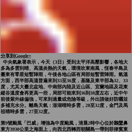
分享到Google+
中央氣象署表示，今天（3日）受到太平洋高壓影響，各地大
多為多雲到晴、高溫炎熱的天氣，環境吹東南風，恆春半島及
臺東有零星短暫陣雨，午後各地山區有局部短暫雷陣雨。氣溫
方面，西半部高溫普遍來到33至36度，基隆及東半部為32、33
度，尤其大臺北盆地、中南部內陸及近山區、宜蘭地區及花東
縱谷溫度會再更高一些，局部可能來到36到38度左右，近中午
前後紫外線偏強，可來到過量或危險等級，外出請做好防曬並
多補充水分。離島天氣：澎湖晴時多雲，28至32度，金門及馬
祖晴時多雲，27至32度。
第9號颱風「巴威」增強為中度颱風，清晨2時中心位於鵝鑾鼻
東方3930公里之海面上，向西北西轉西朝關島一帶到菲律賓東