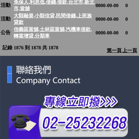
免保人,利息低,借錢,借款,台北市,新北
活動
0000-00-00
0
市,當舖
大額融資,小額信貸,民間借錢,上班族
活動
0000-00-00
0
貸款
信義區當舖,士林區當舖,汽機車借款,
公告
0000-00-00
0
轉當增貸,分期車
記錄 1876 到 1878 共 1878
第一頁
上一頁