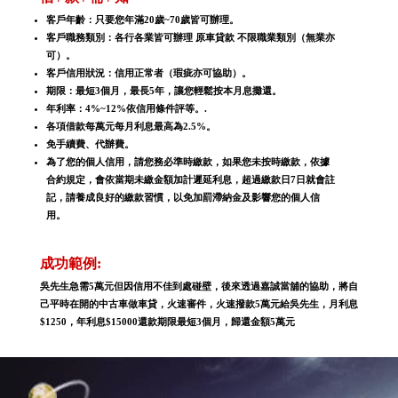
客戶年齡：只要您年滿20歲~70歲皆可辦理。
客戶職務類別：各行各業皆可辦理 原車貸款 不限職業類別（無業亦
可）。
客戶信用狀況：信用正常者（瑕疵亦可協助）。
期限：最短3個月，最長5年，讓您輕鬆按本月息攤還。
年利率：4%~12%依信用條件評等。.
各項借款每萬元每月利息最高為2.5%。
免手續費、代辦費。
為了您的個人信用，請您務必準時繳款，如果您未按時繳款，依據
合約規定，會依當期未繳金額加計遲延利息，超過繳款日7日就會註
記，請養成良好的繳款習慣，以免加罰滯納金及影響您的個人信
用。
成功範例:
吳先生急需5萬元但因信用不佳到處碰壁，後來透過嘉誠當舖的協助，將自
己平時在開的中古車做車貸，火速審件，火速撥款5萬元給吳先生，月利息
$1250，年利息$15000還款期限最短3個月，歸還金額5萬元