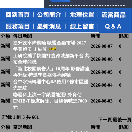
分類
每日新聞
時間
點閱
提升效率降風險 歐盟金融市場 2027
新聞
2026-08-07
0
年實施 T+1 結算
工研院攜手桃園打造跨域創新平台 共
新聞
2026-08-06
0
拓全球商機
「新北校園廣告人」10周年 影像講座
新聞
2026-08-05
0
再升級 特邀學長姐傳承經驗
台中水湳轉運中心8/5啟用 9條市區優
新聞
2026-08-04
0
先進駐
聯發科上演一字鎖還能漲! 外資估
新聞
EMIB-T疑慮解除、目標價喊進7000
2026-08-03
0
元
記錄 1 到 5 共 661
下一頁
最後一頁
分類
當舖新聞
時間
點閱