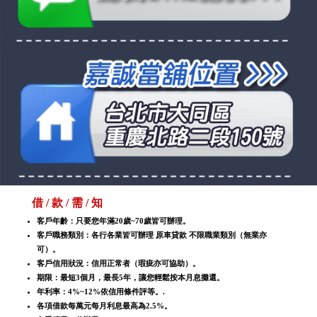
借 / 款 / 需 / 知
客戶年齡：只要您年滿20歲~70歲皆可辦理。
客戶職務類別：各行各業皆可辦理 原車貸款 不限職業類別（無業亦
可）。
客戶信用狀況：信用正常者（瑕疵亦可協助）。
期限：最短3個月，最長5年，讓您輕鬆按本月息攤還。
年利率：4%~12%依信用條件評等。.
各項借款每萬元每月利息最高為2.5%。