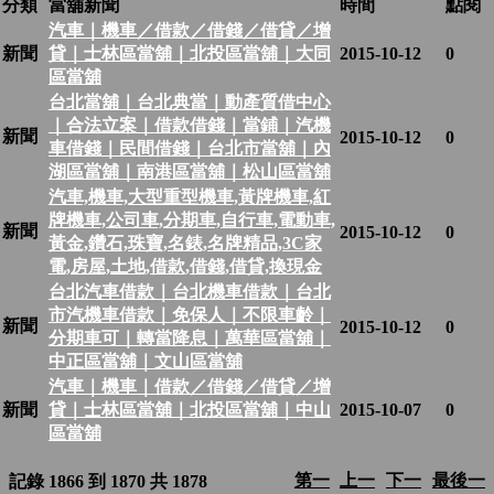
分類
當舖新聞
時間
點閱
汽車｜機車／借款／借錢／借貸／增
新聞
貸｜士林區當舖｜北投區當舖｜大同
2015-10-12
0
區當舖
台北當舖｜台北典當｜動產質借中心
｜合法立案｜借款借錢｜當鋪｜汽機
新聞
2015-10-12
0
車借錢｜民間借錢｜台北市當舖｜內
湖區當舖｜南港區當舖｜松山區當舖
汽車,機車,大型重型機車,黃牌機車,紅
牌機車,公司車,分期車,自行車,電動車,
新聞
2015-10-12
0
黃金,鑽石,珠寶,名錶,名牌精品,3C家
電,房屋,土地,借款,借錢,借貸,換現金
台北汽車借款｜台北機車借款｜台北
市汽機車借款｜免保人｜不限車齡｜
新聞
2015-10-12
0
分期車可｜轉當降息｜萬華區當舖｜
中正區當舖｜文山區當舖
汽車｜機車｜借款／借錢／借貸／增
新聞
貸｜士林區當舖｜北投區當舖｜中山
2015-10-07
0
區當舖
第一
上一
下一
最後一
記錄 1866 到 1870 共 1878