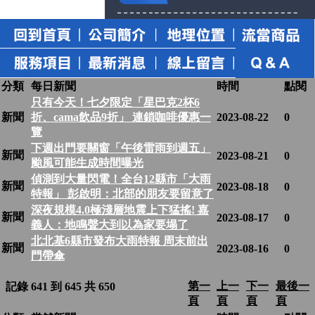
分類
每日新聞
時間
點閱
只有今天！七夕限定「星巴克2杯6
新聞
折、cama飲品9折」 連鎖咖啡優惠一
2023-08-22
0
覽
下週出門要關窗「午後雷雨到週五」
新聞
2023-08-21
0
颱風可能生成時間曝光
偵測到大量閃電！全台12縣市「大雨
新聞
2023-08-18
0
特報」 彭啟明：北部的朋友要留意了
深夜規模4.0極淺層地震上下猛搖! 嘉
新聞
2023-08-17
0
義人：地鳴聲大到以為家要塌了
北北基6縣市發布大雨特報 周末前出
新聞
2023-08-16
0
門帶傘
第一
上一
下一
最後一
記錄 641 到 645 共 650
頁
頁
頁
頁