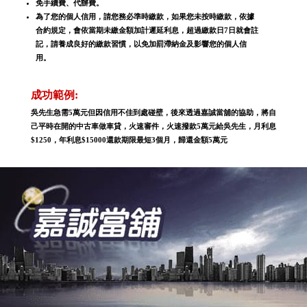
免手續費、代辦費。
為了您的個人信用，請您務必準時繳款，如果您未按時繳款，依據
合約規定，會依當期未繳金額加計遲延利息，超過繳款日7日就會註
記，請養成良好的繳款習慣，以免加罰滯納金及影響您的個人信
用。
成功範例:
吳先生急需5萬元但因信用不佳到處碰壁，後來透過嘉誠當舖的協助，將自
己平時在開的中古車做車貸，火速審件，火速撥款5萬元給吳先生，月利息
$1250，年利息$15000還款期限最短3個月，歸還金額5萬元