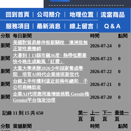
分類
每日新聞
時間
點閱
美國對貿易夥伴祭新關稅 澳洲批無
新聞
2026-07-24
0
正當性應撤銷
大暑到！13縣市飆36度↑ 熱帶低壓最
新聞
2026-07-23
0
快今晚生成颱風「紅霞」
大葉大學承辦2026少年頭家養成學
新聞
2026-07-22
0
院 培育AI時代企業接班新世代
台鎔上半年獲利逼近前兩年總和 子
新聞
2026-07-21
0
公司商轉助攻
企業AI代理應用激增掀挑戰 Google推
新聞
2026-07-20
0
Gemini平台強攻治理
第一
上一
下一
最後一
記錄 11 到 15 共 650
頁
頁
頁
頁
分類
當舖新聞
時間
點閱