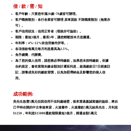
借 / 款 / 需 / 知
客戶年齡：只要您年滿20歲~70歲皆可辦理。
客戶職務類別：各行各業皆可辦理 原車貸款 不限職業類別（無業亦
可）。
客戶信用狀況：信用正常者（瑕疵亦可協助）。
期限：最短3個月，最長5年，讓您輕鬆按本月息攤還。
年利率：4%~12%依信用條件評等。.
各項借款每萬元每月利息最高為2.5%。
免手續費、代辦費。
為了您的個人信用，請您務必準時繳款，如果您未按時繳款，依據
合約規定，會依當期未繳金額加計遲延利息，超過繳款日7日就會註
記，請養成良好的繳款習慣，以免加罰滯納金及影響您的個人信
用。
成功範例:
吳先生急需5萬元但因信用不佳到處碰壁，後來透過嘉誠當舖的協助，將自
己平時在開的中古車做車貸，火速審件，火速撥款5萬元給吳先生，月利息
$1250，年利息$15000還款期限最短3個月，歸還金額5萬元