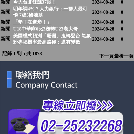
新聞
今大台北狂飆37度！
2024-08-28
0
明年調4%？人力銀行：一群人最可
新聞
2024-08-28
0
憐 7成5慘凍薪
新聞
「墾丁在進步！」
2024-08-28
0
新聞
U18中華隊6比3逆轉U23老大哥
2024-08-28
0
美國模式預測「珊珊」鬼轉登台 氣象
新聞
2024-08-28
0
粉專揭機率最高路徑：還有變數
記錄 1 到 5 共 1878
下一頁
最後一頁