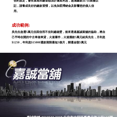
合約規定，會依當期未繳金額加計遲延利息，超過繳款日7日就會註
記，請養成良好的繳款習慣，以免加罰滯納金及影響您的個人信
用。
成功範例:
吳先生急需5萬元但因信用不佳到處碰壁，後來透過嘉誠當舖的協助，將自
己平時在開的中古車做車貸，火速審件，火速撥款5萬元給吳先生，月利息
$1250，年利息$15000還款期限最短3個月，歸還金額5萬元