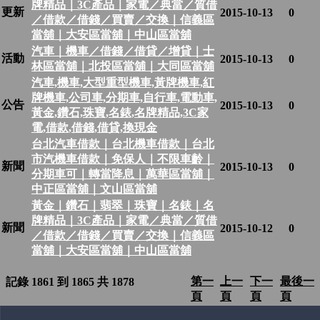
牌精品｜3C產品｜家電／典當／質借
更新
2015-10-13
0
／借款／借錢／買賣／交換｜信義區
當舖｜大安區當舖｜中山區當舖
汽車｜機車／借錢／借貸／增貸｜士
活動
2015-10-13
0
林區當舖｜北投區當舖｜大同區當舖
汽車,機車,大型重型機車,黃牌機車,紅
牌機車,公司車,分期車,自行車,電動車,
公告
2015-10-13
0
黃金,鑽石,珠寶,名錶,名牌精品,3C家
電,借款,借錢,借貸,換現金
台北汽車借款｜台北機車借款｜台北
市汽機車借款｜免保人｜不限車齡｜
新聞
2015-10-13
0
分期車可｜轉當降息｜萬華區當舖｜
中正區當舖｜文山區當舖
黃金｜鑽石｜翡翠｜珠寶｜名錶｜名
牌精品｜3C產品｜家電／典當／質借
新聞
2015-10-12
0
／借款／借錢／買賣／交換｜信義區
當舖｜大安區當舖｜中山區當舖
第一
上一
下一
最後一
記錄 1861 到 1865 共 1878
頁
頁
頁
頁