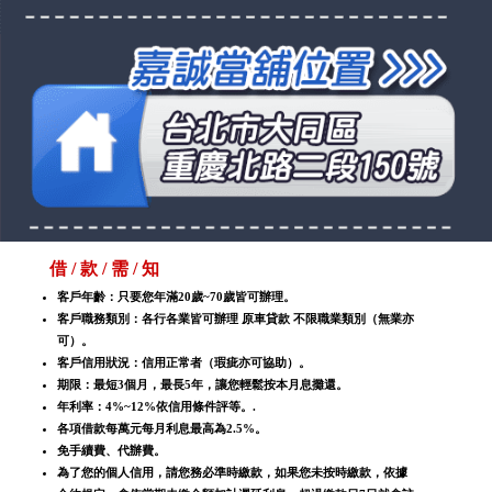
借 / 款 / 需 / 知
客戶年齡：只要您年滿20歲~70歲皆可辦理。
客戶職務類別：各行各業皆可辦理 原車貸款 不限職業類別（無業亦
可）。
客戶信用狀況：信用正常者（瑕疵亦可協助）。
期限：最短3個月，最長5年，讓您輕鬆按本月息攤還。
年利率：4%~12%依信用條件評等。.
各項借款每萬元每月利息最高為2.5%。
免手續費、代辦費。
為了您的個人信用，請您務必準時繳款，如果您未按時繳款，依據