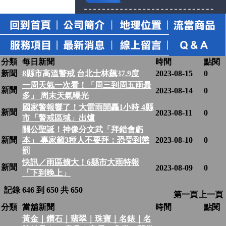
分類
每日新聞
時間
點閱
新聞
8縣市高溫警戒 台北士林飆37.9度
2023-08-15
0
一周天氣一次看！「周三到周五雨最
新聞
2023-08-14
0
多」 周末天氣曝光
國家警報響了！大雷雨開轟1小時 4縣
新聞
2023-08-11
0
市「警戒區域」出爐
關公聖誕！神像分文武「拜錯會虧
新聞
本」 專家籲3種人不要拜：恐受到懲
2023-08-10
0
罰
快訊／雨區擴大！6縣市大雨特報
新聞
2023-08-09
0
「下到晚上」
記錄 646 到 650 共 650
第一頁
上一頁
分類
當舖新聞
時間
點閱
黃金｜鑽石｜翡翠｜珠寶｜名錶｜名